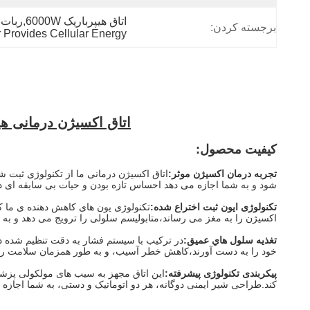
اتاق هیپرباریک 6000W,ربات اتاق سخت ۶۰۰۰ وات,اتاق هايبرباريك سخت انرژي سلولي را فراهم مي کند
برجسته کردن:
 Provides Cellular Energy
اتاق اکسیژن درمانی هیپ
کیفیت محصول:
تجربه درمان اکسيژن موثر:
شود و به شما اجازه می دهد احساس تازه بودن و حیات بی سابقه ای دا
تکنولوژی ایون ثبت اختراع شده:
تکنولوژی یون های کاهش دهنده ی ما که
اکسیژن را به مغز می رساند،متابولیسم سلولی را ترویج می دهد و به
تغذيه سلول هاي عميق:
در ترکیب با سیستم فشار به دقت تنظیم شده در
خود را به دست آورند،کاهش خطر آسیب، و به طور همزمان سلامت روا
پیکربندی تکنولوژی پیشرفته:
کند.طراحی شیر ایمنی دوگانه، هر دو اتوماتیک و دستی، به شما اجازه 