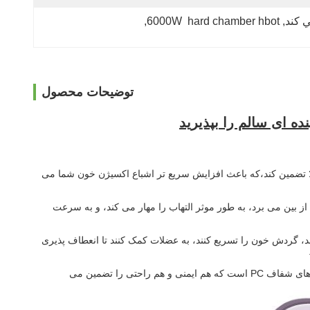
, 
6000W  hard chamber hbot
, 
توضیحات محصول
ده ای سالم را بپذیرید
ق اکسیژن درمانی ما از تکنولوژی ثبت شده استفاده می کند تا غلظت اکسیژن پایدار در اتاق را در سطح بالای 90٪ ± 3٪ تضمین کند،که باعث افزایش سریع تر اشباع اکسیژن خون شما می
از بین می برد، به طور موثر التهاب را مهار می کند، و به سرعت
د، گردش خون را تسریع کنند، به عضلات کمک کنند تا انعطاف پذیری
این اتاق مجهز به سیب های مولکولی پزشکی خود توسعه یافته، کمپرسورهای بدون روغن مس خالص و درب ها و پنجره های شفاف PC است که هم ایمنی و هم راحتی را تضمین می