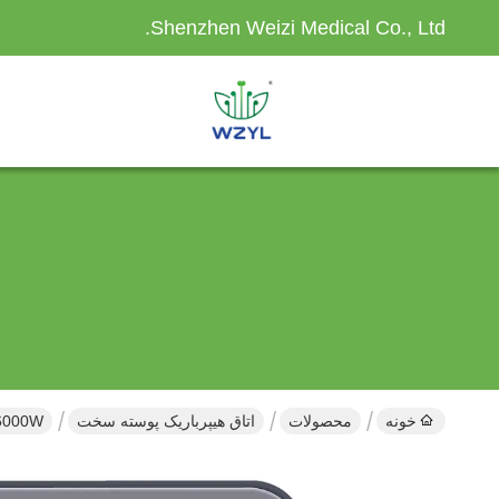
Shenzhen Weizi Medical Co., Ltd.
خونه
محصولات
اتاق هیپرباریک پوسته سخت
6000W هارد شیل هيبربریک اتاق یون های کاهش یافته انرژی سلولی را فراهم می کند