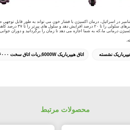
ر در اسرائیل، درمان اکسیژن با فشار خون می تواند به طور قابل توجهی طو
ژن درمانی ما،که به شما اجازه می دهد تا زمان را برگردانید و دوران جوانی 
.
اتاق هیپرباریک 6000W,ربات اتاق سخت ۶۰۰۰ وات,اتاق هايبرباريك سخت انرژي سلولي را فراهم مي کند
محصولات مرتبط