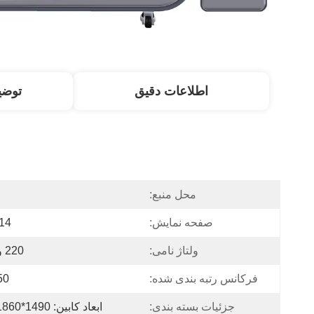
اطلاعات دقیق
توض
محل منبع:
صفحه نمایش:
14 (اینچ
ولتاژ نامی:
220 ولت ~
فرکانس رتبه بندی شده:
50 هرت
جزئیات بسته بندی:
ابعاد کابین: 1490*1860*880