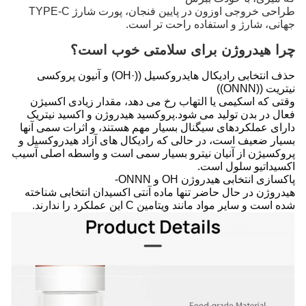
طراحی خروجی اوزون در پایین فنجان، پورت شارژ TYPE-C
جهانی، شارژ و استفاده راحت تر است.
چرا هیدروژن برای سلامتی خوب است؟
حذف انتخابی رادیکال هایدروکسیل ((·OH) و آنیون پروکسی
نیتریت ((ONNN))
وقتی که اسکیمی یا التهاب رخ می دهد، مقدار زیادی اکسیژن
فعال در بدن تولید می شود.پروکسید هیدروژن و اکسید نیتریک
دارای عملکردهای سیگنال بسیار مهم هستند، و اثرات سمی آنها
بسیار ضعیف است، در حالی که رادیکال های آزاد هیدروکسیل و
پروکسیژن از آنیان نیترو بسیار سمی است و واسطه اصلی آسیب
اکسیداتیو سلول است.
پاکسازی انتخابی هیدروژن OH و ONNN-
هیدروژن در حال حاضر تنها ماده آنتی اکسیدان انتخابی شناخته
شده است و سایر مواد مانند ویتامین C این عملکرد را ندارند.