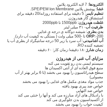
الکترودها
: 7 لايه الکترود پلاتين
غشا
: پوشش پلاتین SPE/PEM Ion Membrane.
تنظیم تایمر
: 5 دقیقه برای استفاده روزانه/20 دقیقه برای
استنشاق گاز هیدروژن.
غلظت هیدروژن
: 1500ppb تا 2000ppb
ظرفیت آب
۳۱۰ میلی لیتر
بدن بطری
: شیشه دوگانه ی درجه ی غذایی
:-200 تا -500 میلی ولت ( بستگی به کیفیت آب دارد).
ORP
آب آشامیدنی
: آب سرد یا زیر 50 درجه سانتیگراد از بطری آب یا
تصفیه کننده RO.
زمان شارژ
۱۸۰ دقیقه/ زمان کار: ۶۰ دقیقه
مزایای آب غنی از هیدروژن
سیستم ایمنی بدن رو تقویت می کنه
منبع فوق العاده ای از آنتی اکسیدان ها
سطح هیدراتاسیون را بهبود می بخشد (تا 6 برابر بهتر از آب
معمولی)
جذب مواد مغذی مکمل های غذایی را بهبود می بخشد
خواص ضد پیری بهبود یافته
خواص ضد التهابی
با رادیکال های آزاد مبارزه می کند و آنها را خنثی می کند
از اکسیداسیون بدن جلوگیری می کند
کیفیت خواب را بهبود می بخشد