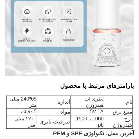
پارامترهای مرتبط با محصول
بطری آب
65*240 میلی
نام
اندازه
هیدروژن
متر
منبع برق
مواد
5V 1A
5 دقیقه
نرخ
1000 تا 1500
۱۲۰۰ میلی
ظرفیت باتری
هیدروژن
pb
آمپر
آخرین نسل، تکنولوژی SPE و PEM