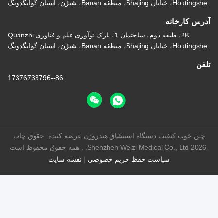
Houtingshe، خیابان Shajing، منطقه Baoan، شنژن، استان گوانگدونگ
آدرس کارخانه
2K، طبقه دوم، ساختمان 1، پارک نوآوری علم و فناوری Quanzhi
Houtingshe، خیابان Shajing، منطقه Baoan، شنژن، استان گوانگدونگ
تلفن
86--17376733796
چین خوب کیفیت دستگاه استنشاق هیدروژن عرضه کننده. حقوق چاپ
-2026 Shenzhen Weizi Medical Co., Ltd. . همه حقوق محفوظ است
سیاست حفظ حریم خصوصی
|
نقشه سایت