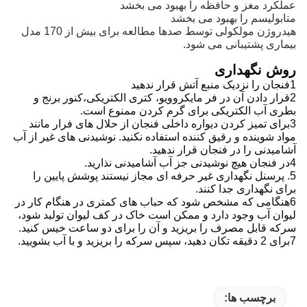
عملکرد مغز و حافظه را بهبود می بخشد
متابولیسم را بهبود می بخشد
هیدروژن مولکولی توسط صدها مطالعه برای بیش از 170 مدل
بیماری پشتیبانی می شود.
روش نگهداری
1فنجان را نزديک منبع آتش قرار ندهيد
2قرار دادن آن در فر مایکروویو، کتری الکتریکی،کنور برنج و
بطری آب الکتریکی برای گرم کردن ممنوع است.
3برای تمیز کردن دیواره داخلی فنجان از حلال های فرار مانند
مواد شوینده و رقیق کننده استفاده نکنید. نوشیدنی های غیر از آب
آشامیدنی را در فنجان قرار ندهید.
4در فنجان هیچ نوشیدنی جز آب آشامیدنی نذارید.
5. پرسنل نگهداری غیر حرفه ای مجاز نیستند پوشش پایین را
برای نگهداری جدا کنند.
6هنگامی که مشخص شود که حباب های کمتری در هنگام کار در
لیوان آب وجود دارد و ممکن است خاک در کف لیوان تولید شود،
سرکه قابل مصرف را بریزید و آن را برای دو ساعت خیس کنید.
7برای 2 دقیقه تکان دهید، سپس سرکه را بریزید و با آب بشویید.
برچسب ها: