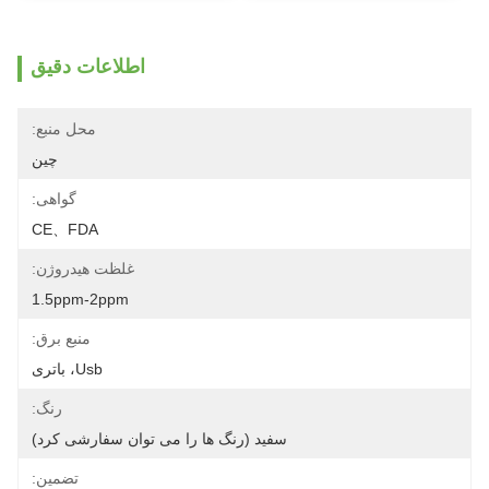
اطلاعات دقیق
محل منبع:
چین
گواهی:
CE、FDA
غلظت هیدروژن:
1.5ppm-2ppm
منبع برق:
Usb، باتری
رنگ:
سفید (رنگ ها را می توان سفارشی کرد)
تضمین: