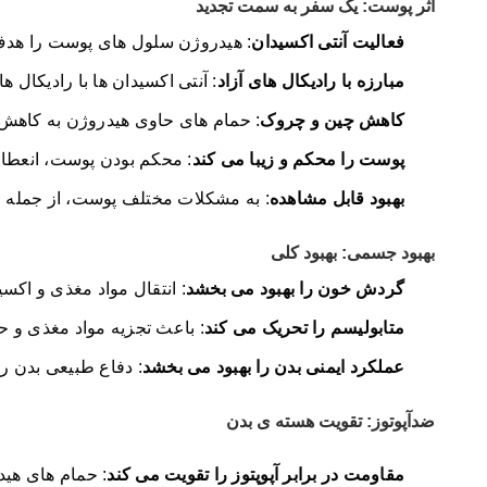
اثر پوست: یک سفر به سمت تجدید
فعالیت آنتی اکسیدان
: هیدروژن سلول های پوست را هدف ق
مبارزه با رادیکال های آزاد
: آنتی اکسیدان ها با رادیکال
کاهش چین و چروک
: حمام های حاوی هیدروژن به کاهش
پوست را محکم و زیبا می کند
: محکم بودن پوست، انعطا
بهبود قابل مشاهده
: به مشکلات مختلف پوست، از جمله
بهبود جسمی: بهبود کلی
گردش خون را بهبود می بخشد
: انتقال مواد مغذی و اکس
متابولیسم را تحریک می کند
: باعث تجزیه مواد مغذی و 
عملکرد ایمنی بدن را بهبود می بخشد
: دفاع طبیعی بدن را
ضدآپوتوز: تقویت هسته ی بدن
مقاومت در برابر آپوپتوز را تقویت می کند
: حمام های هید