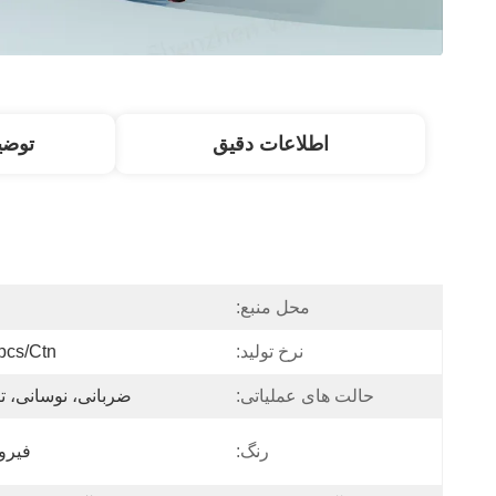
اطلاعات دقیق
توض
محل منبع:
نرخ تولید:
pcs/ctn
حالت های عملیاتی:
ضربانی، نوسانی، ت
رنگ:
فیرو