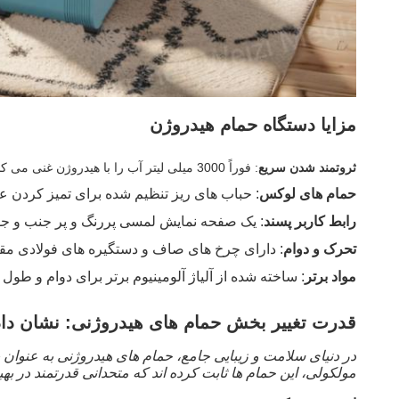
مزایا دستگاه حمام هیدروژن
ثروتمند شدن سریع
: فوراً 3000 میلی لیتر آب را با هیدروژن غنی می کند تا به 2000 تا 3000ppb برسد.
حمام های لوکس
: حباب های ریز تنظیم شده برای تمیز کردن عم
رابط کاربر پسند
: یک صفحه نمایش لمسی پررنگ و پر جنب و ج
تحرک و دوام
: دارای چرخ های صاف و دستگیره های فولادی مقا
مواد برتر
: ساخته شده از آلیاژ آلومینیوم برتر برای دوام و طول 
قدرت تغییر بخش حمام های هیدروژنی: نشان دا
در دنیای سلامت و زیبایی جامع، حمام های هیدروژنی به عنوان ی
مولکولی، این حمام ها ثابت کرده اند که متحدانی قدرتمند در ب