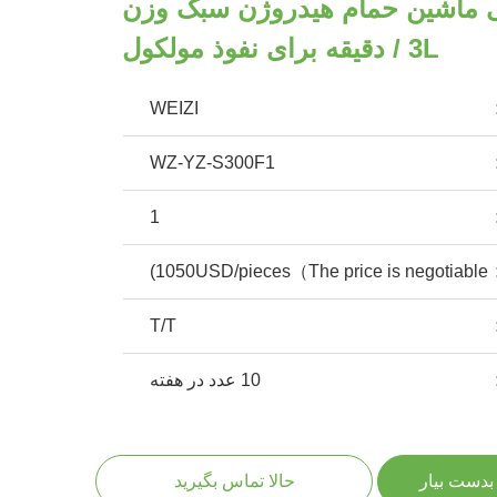
یی ماشین حمام هیدروژن سبک وزن
3L / دقیقه برای نفوذ مولکول
WEIZI
WZ-YZ-S300F1
1
1050USD/pieces（The price is negotiable)
T/T
10 عدد در هفته
بدست بیار
حالا تماس بگیرید