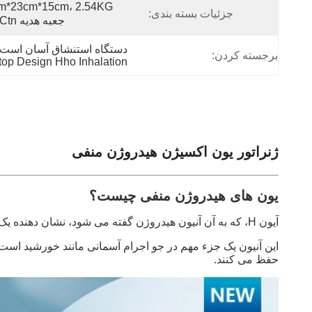
جزئیات بسته بندی:
جعبه هدیه 4pcs/ctn
دستگاه استنشاق آسان است,استفاد
برجسته کردن:
op Design Hho Inhalation
ژنراتور یون اکسیژن هیدروژن منفی
یون های هیدروژن منفی چیست؟
آیون H، که به آن آنیون هیدروژن گفته می شود، نشان دهنده یک اتم هیدروژن دارای شارژ منفی است که یک الکترون اضافی به دست آورده است.
این آنیون یک جزء مهم در جو اجرام آسمانی مانند خورشید است.
حفظ می کنند.