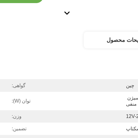
یحات محصول
چین
گواهی:
ژنراتور استنشاقی اکسیژن 
توان (W):
منفی
12V-
وزن:
کتاپ
تضمین: