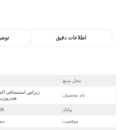
اطلاعات دقیق
توض
محل منبع:
نام محصول:
هیدروژن 
ولتاژ:
2A
موقعیت:
دس