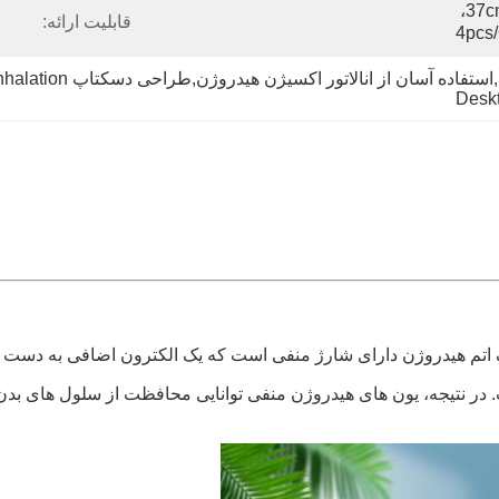
37cm*23cm*15cm، 2.54KG، 
قابلیت ارائه:
ه آسان از انالاتور اکسیژن هیدروژن,طراحی دسکتاپ Hho Inhalation
Deskt
 در نتیجه، یون های هیدروژن منفی توانایی محافظت از سلول های بدن 