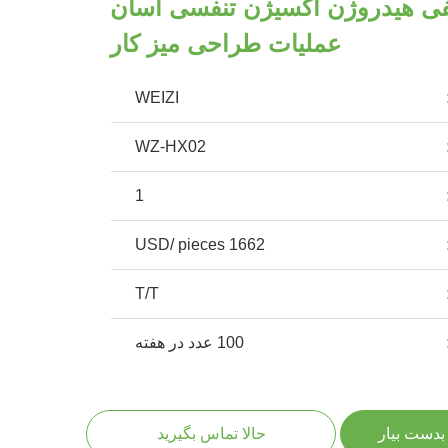
منفی هیدروژن اکسیژن تنفسی آسان
عملیات طراحی میز کار
WEIZI
WZ-HX02
1
1662 USD/ pieces
T/T
100 عدد در هفته
بدست بیار
حالا تماس بگیرید